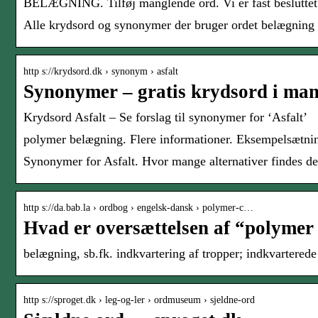
BELÆGNING. Tilføj manglende ord. Vi er fast besluttet p
Alle krydsord og synonymer der bruger ordet belægning 
http s://krydsord.dk › synonym › asfalt
Synonymer – gratis krydsord i ma
Krydsord Asfalt – Se forslag til synonymer for ‘Asfalt’
polymer belægning. Flere informationer. Eksempelsætni
Synonymer for Asfalt. Hvor mange alternativer findes de
http s://da.bab.la › ordbog › engelsk-dansk › polymer-c…
Hvad er oversættelsen af “polymer 
belægning, sb.fk. indkvartering af tropper; indkvartered
http s://sproget.dk › leg-og-ler › ordmuseum › sjeldne-ord