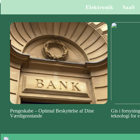
Elektronik
SaaS
Pengeskabe – Optimal Beskyttelse af Dine
Gis i forsynin
Værdigenstande
teknologi for e