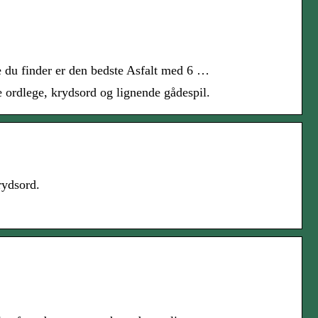
 du finder er den bedste Asfalt med 6 …
ordlege, krydsord og lignende gådespil.
rydsord.