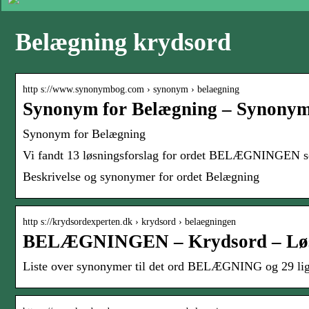
Belægning krydsord
http s://www.synonymbog.com › synonym › belaegning
Synonym for Belægning – Synony
Synonym for Belægning
Vi fandt 13 løsningsforslag for ordet BELÆGNINGEN so
Beskrivelse og synonymer for ordet Belægning
http s://krydsordexperten.dk › krydsord › belaegningen
BELÆGNINGEN – Krydsord – Løsn
Liste over synonymer til det ord BELÆGNING og 29 ligne