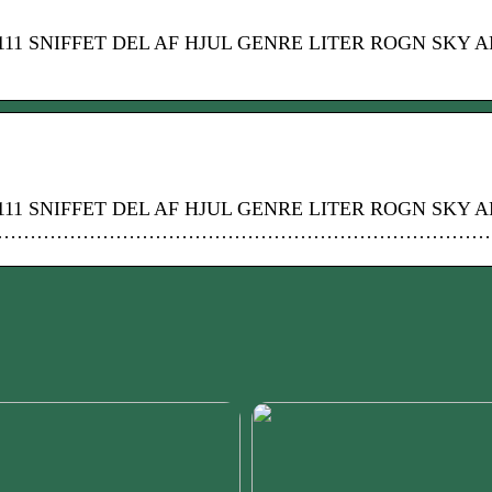
DSORD 111 SNIFFET DEL AF HJUL GENRE LITER ROGN S
DSORD 111 SNIFFET DEL AF HJUL GENRE LITER ROGN S
…………………………………………………………………………… Adr