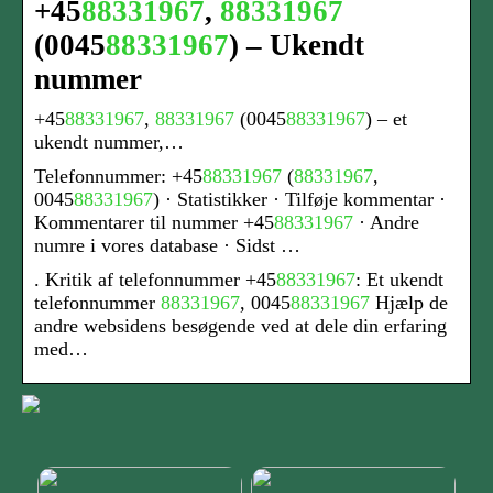
+45
88331967
,
88331967
(0045
88331967
) – Ukendt
nummer
+45
88331967
,
88331967
(0045
88331967
) – et
ukendt nummer,…
Telefonnummer: +45
88331967
(
88331967
,
0045
88331967
) · Statistikker · Tilføje kommentar ·
Kommentarer til nummer +45
88331967
· Andre
numre i vores database · Sidst …
. Kritik af telefonnummer +45
88331967
: Et ukendt
telefonnummer
88331967
, 0045
88331967
Hjælp de
andre websidens besøgende ved at dele din erfaring
med…