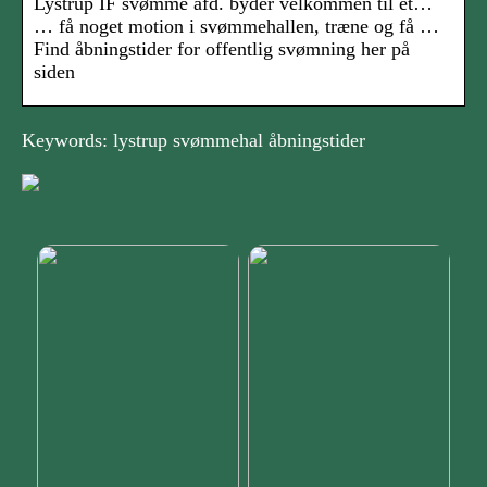
Lystrup IF svømme afd. byder velkommen til et…
… få noget motion i svømmehallen, træne og få …
Find åbningstider for offentlig svømning her på
siden
Keywords: lystrup svømmehal åbningstider