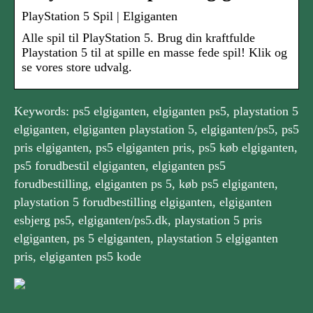
PlayStation 5 Spil | Elgiganten
Alle spil til PlayStation 5. Brug din kraftfulde
Playstation 5 til at spille en masse fede spil! Klik og
se vores store udvalg.
Keywords: ps5 elgiganten, elgiganten ps5, playstation 5
elgiganten, elgiganten playstation 5, elgiganten/ps5, ps5
pris elgiganten, ps5 elgiganten pris, ps5 køb elgiganten,
ps5 forudbestil elgiganten, elgiganten ps5
forudbestilling, elgiganten ps 5, køb ps5 elgiganten,
playstation 5 forudbestilling elgiganten, elgiganten
esbjerg ps5, elgiganten/ps5.dk, playstation 5 pris
elgiganten, ps 5 elgiganten, playstation 5 elgiganten
pris, elgiganten ps5 kode