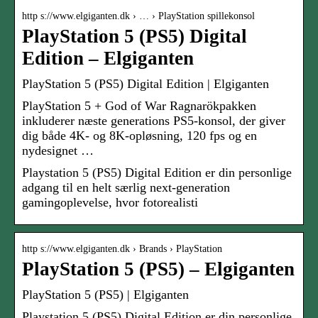
http s://www.elgiganten.dk › … › PlayStation spillekonsol
PlayStation 5 (PS5) Digital
Edition – Elgiganten
PlayStation 5 (PS5) Digital Edition | Elgiganten
PlayStation 5 + God of War Ragnarökpakken
inkluderer næste generations PS5-konsol, der giver
dig både 4K- og 8K-opløsning, 120 fps og en
nydesignet …
Playstation 5 (PS5) Digital Edition er din personlige
adgang til en helt særlig next-generation
gamingoplevelse, hvor fotorealisti
http s://www.elgiganten.dk › Brands › PlayStation
PlayStation 5 (PS5) – Elgiganten
PlayStation 5 (PS5) | Elgiganten
Playstation 5 (PS5) Digital Edition er din personlige