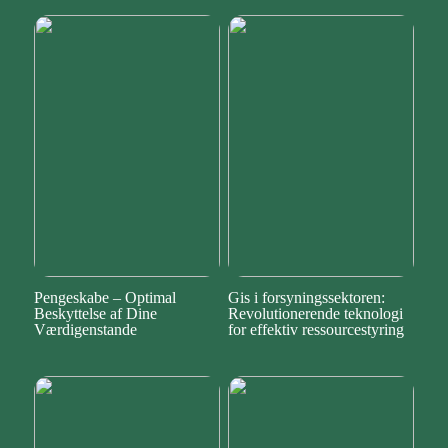
Pengeskabe – Optimal
Gis i forsyningssektoren:
Beskyttelse af Dine
Revolutionerende teknologi
Værdigenstande
for effektiv ressourcestyring